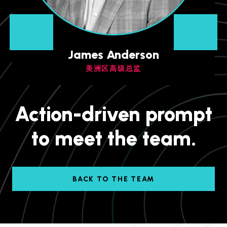
James Anderson
美洲区高级总监
Action-driven prompt
to meet the team.
BACK TO THE TEAM