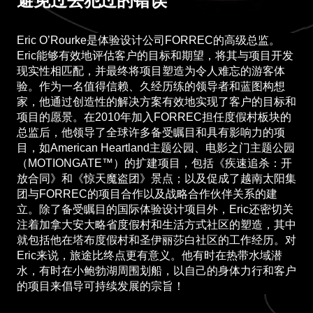
避免过去犯过的错误
Eric O’Rourke是体验设计公司FORREC的高级总监。
Eric能够有效地评估客户的目标和期望，将其与项目开发
现实性相匹配，并最终将项目塑造为令人难忘的游客体
验。作为一名值得信赖、久经历练的领导者和蓝图构想
家，他通过创造性的解决方案有效地实现了客户的目标和
项目的愿景。在2010年加入FORREC担任度假村板块的
总监后，他领导了全球许多备受瞩目和具有影响力的项
目，如American Heartland主题公园、电影之门主题公园
（MOTIONGATE™）的扩建项目，包括《疾速追杀：开
放合同》和《惊天魔盗团》景点；以及促成了越南太阳集
团与FORREC的项目合作以及战略合作伙伴关系的建
立。除了备受瞩目的国际体验设计项目外，Eric还密切关
注着加拿大安大略省度假村和生活方式社区的塑造，其中
就包括他在塔布度假村和圣伊丽莎白社区的工作经历。对
Eric来说，旅途比终点更有意义。他有时在热带水域潜
水，有时在小鲍勃湖周围划船，以自己的身体力行和客户
的项目来倡导可持续发展的宗旨！