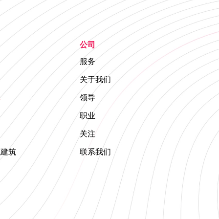
公司
服务
关于我们
体
领导
职业
关注
观建筑
联系我们
划