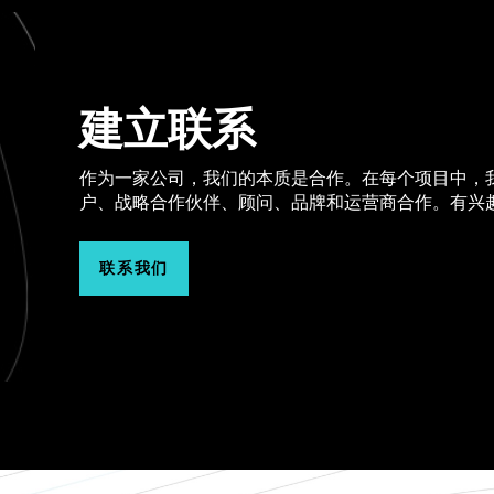
建立联系
作为一家公司，我们的本质是合作。在每个项目中，
户、战略合作伙伴、顾问、品牌和运营商合作。有兴
联系我们