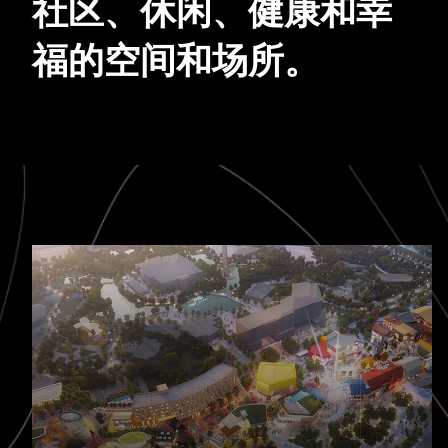
社区、休闲、健康和幸
福的空间和场所。