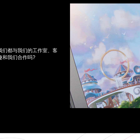
我们都与我们的工作室、客
趣和我们合作吗?