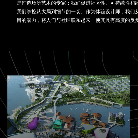
是打造场所艺术的专家；我们促进社区性、可持续性和
我们掌控从大局到细节的一切。作为体验设计师，我们
目的潜力，将人们与社区联系起来，使其具有高度的反