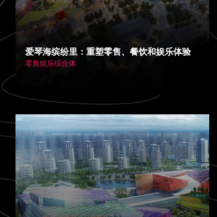
爱琴海缤纷里：重塑零售、餐饮和娱乐体验
零售娱乐综合体
中国上海金山