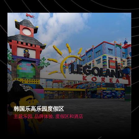
韩国乐高乐园度假区
主题乐园, 品牌体验, 度假区和酒店