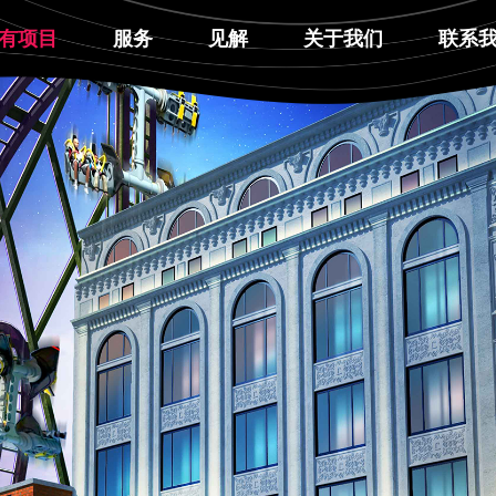
有项目
服务
见解
关于我们
联系