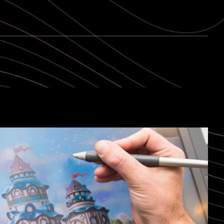
东卢瑟福, 新泽西州