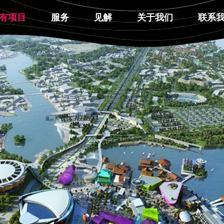
有项目
服务
见解
关于我们
联系