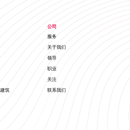
公司
服务
关于我们
体
领导
职业
关注
观建筑
联系我们
划