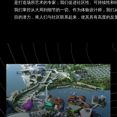
是打造场所艺术的专家；我们促进社区性、可持续性和
我们掌控从大局到细节的一切。作为体验设计师，我们
目的潜力，将人们与社区联系起来，使其具有高度的反