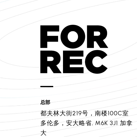
总部
都夫林大街219号，南楼100C室
多伦多，安大略省, M6K 3J1 加拿
大