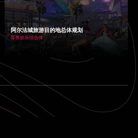
阿尔法城旅游目的地总体规划
零售娱乐综合体
杭州，中国