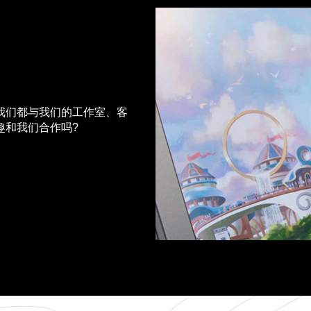
我们都与我们的工作室、客
趣和我们合作吗?