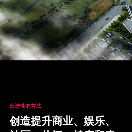
创造性的方法
创造提升商业、娱乐、