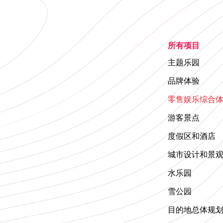
所有项目
主题乐园
品牌体验
零售娱乐综合
游客景点
度假区和酒店
城市设计和景
水乐园
雪公园
目的地总体规