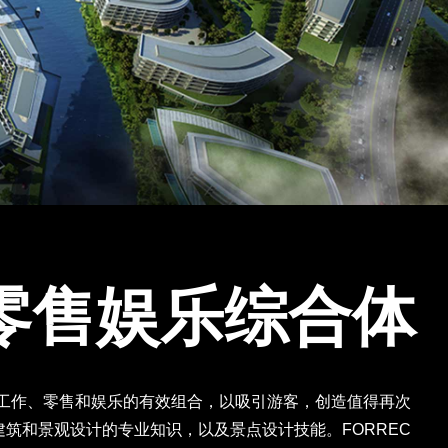
零售娱乐综合体
、工作、零售和娱乐的有效组合，以吸引游客，创造值得再次
筑和景观设计的专业知识，以及景点设计技能。FORREC