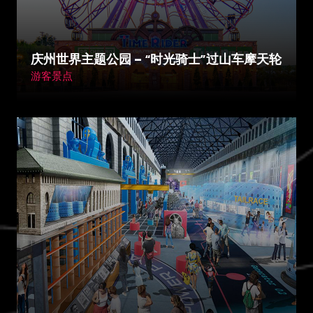
庆州世界主题公园 – “时光骑士”过山车摩天轮
游客景点
韩国庆尚北道庆州市