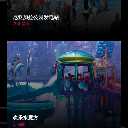
尼亚加拉公园发电站
游客景点
尼亚加拉,加拿大
欢乐水魔方
水乐园