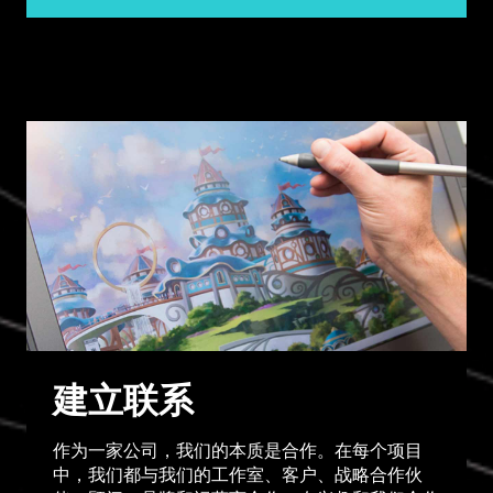
建立联系
作为一家公司，我们的本质是合作。在每个项目
中，我们都与我们的工作室、客户、战略合作伙