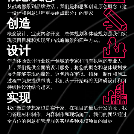
从战略愿景到品牌激活，我们是构思和创造原创概念（这
一设计和创意过程重要组成部分）的专家
创造
概念设计、业态内容开发、总体规划和体验规划是我们实
现项目目标和实现客户战略愿景的四种方式。
设计
作为体验设计行业这一领域的专家和持有执照的专业人
士，我们提供全面的设计服务，将您的概念和总体规划发
展为能够实现的愿景。这包括在审批、招标、制作和施工
过程中为您提供帮助。我们从一开始就将无障碍设计和可
持续性设计结合起来。
实现
我们既是梦想家也是实干家。在项目的最后开发阶段，我
们管理材料制作、内容制作和现场施工。我们的团队通过
全方位的创意和管理服务实现各种规模项目的目标。