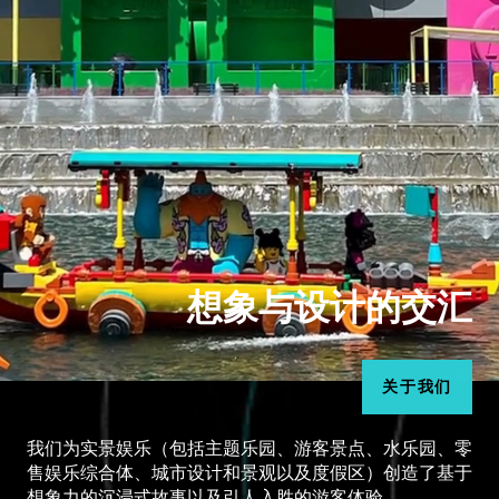
想象与设计的交汇
关于我们
我们为实景娱乐（包括主题乐园、游客景点、水乐园、零
售娱乐综合体、城市设计和景观以及度假区）创造了基于
想象力的沉浸式故事以及引人入胜的游客体验。